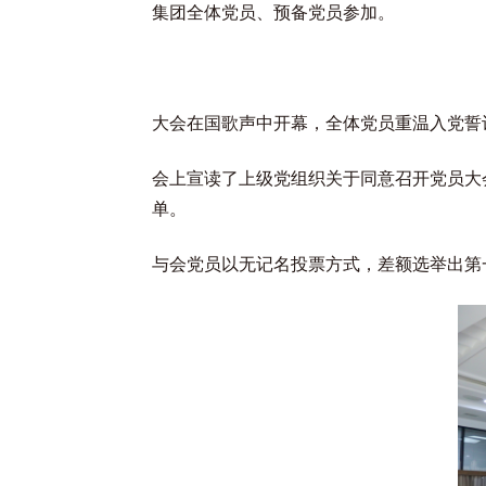
集团全体党员、预备党员参加。
大会在国歌声中开幕，全体党员重温入党誓
会上宣读了上级党组织关于同意召开党员大
单。
与会党员以无记名投票方式，差额选举出第