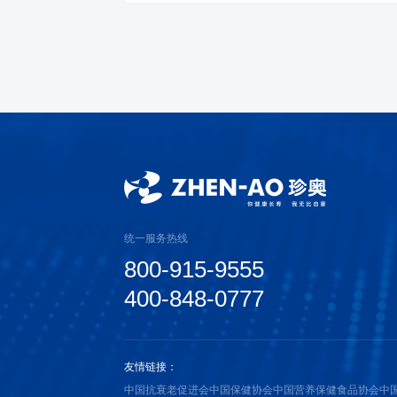
统一服务热线
800-915-9555
400-848-0777
友情链接：
中国抗衰老促进会
中国保健协会
中国营养保健食品协会
中