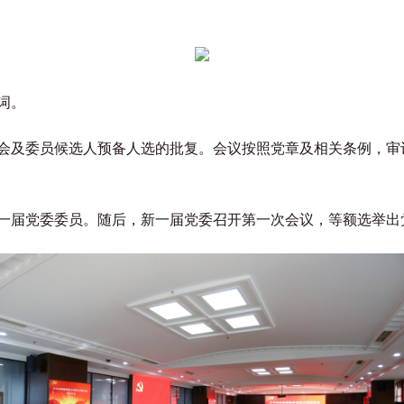
词。
会及委员候选人预备人选的批复。会议按照党章及相关条例，审
一届党委委员。随后，新一届党委召开第一次会议，等额选举出