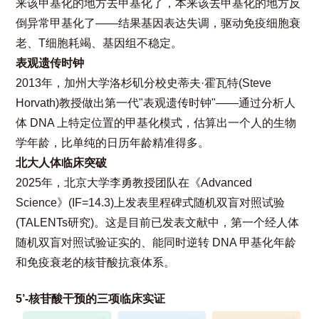
来该甲基化的地方去甲基化了，本来该去甲基化的地方反
倒异常甲基化了——结果基因表达失调，驱动免疫细胞衰
老、T细胞耗竭、基因组不稳定。
表观遗传时钟
2013年，加州大学洛杉矶分校史蒂夫·霍瓦特(Steve
Horvath)教授做出第一代"表观遗传时钟"——通过分析人
体 DNA 上特定位置的甲基化模式，估算出一个人的生物
学年龄，比单纯的日历年龄精准得多。
北大人体临床突破
2025年，北京大学李勇教授团队在《Advanced
Science》(IF=14.3)上发表里程碑式随机双盲对照试验
(TALENTs研究)。这是目前已发表文献中，第一个经人体
随机双盲对照试验证实的、能同时逆转 DNA 甲基化年龄
和免疫衰老的核苷酸抗衰体系。
5’-核苷酸干预的三项临床实证